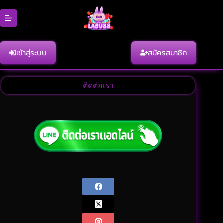
Skip
to
content
เข้าสู่ระบบ
สมัครสมาชิก
ติดต่อเรา